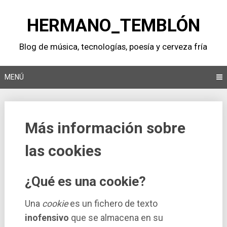
Saltar
al
HERMANO_TEMBLÓN
contenido
Blog de música, tecnologí­as, poesí­a y cerveza frí­a
MENÚ
Más información sobre
las cookies
¿Qué es una cookie?
Una
cookie
es un fichero de texto
inofensivo
que se almacena en su