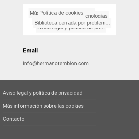
Formulario de contacto
Música
Informática y Tecnologí­as
Política de cookies
Acerca de esto
Cardeña
Blog
Aviso legal y política de pri...
Biblioteca cerrada por problem...
Email
info@hermanotemblon.com
Aviso legal y política de privacidad
Más información sobre las cookies
Contacto