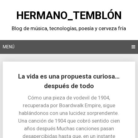
Saltar
al
HERMANO_TEMBLÓN
contenido
Blog de música, tecnologí­as, poesí­a y cerveza frí­a
MENÚ
La vida es una propuesta curiosa…
después de todo
Cómo una pieza de vodevil de 1904,
recuperada por Boardwalk Empire, sigue
hablándonos con una lucidez sorprendente.
Una canción de 1904 que cobró sentido cien
años después Muchas canciones pasan
desapercibidas hasta que, en un instante