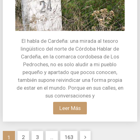
El habla de Cardeña: una mirada al tesoro
lingüístico del norte de Córdoba Hablar de
Cardeña, en la comarca cordobesa de Los
Pedroches, no es solo aludir a mi pueblo
pequeño y apartado que pocos conocen,
también supone reivindicar una forma propia
de estar en el mundo. Porque en sus calles, en
sus conversaciones y
Leer Más
Paginación
2
3
…
163
1