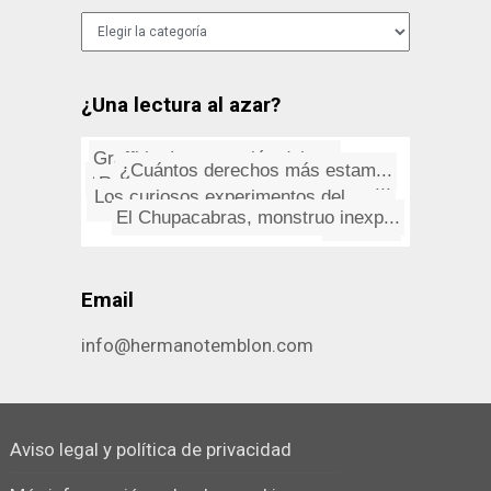
Categorías
¿Una lectura al azar?
¿Cuántos derechos más estam...
Graffitis: La expresión del p...
Los curiosos experimentos del ...
Ramón de Campoamor: "Los dos ...
La patria
El Chupacabras, monstruo inexp...
Cardeña, caballos junto cruz ...
Artilugios para despachar a lo...
Arturo Barea: La forja de un r...
Magufos
Email
info@hermanotemblon.com
Aviso legal y política de privacidad