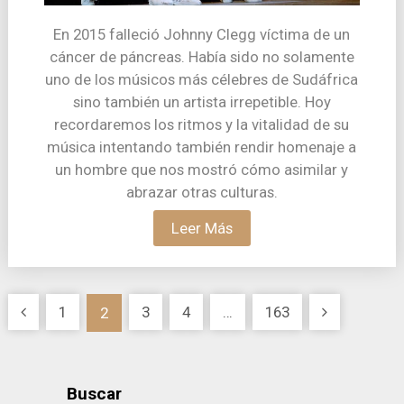
En 2015 falleció Johnny Clegg víctima de un
cáncer de páncreas. Había sido no solamente
uno de los músicos más célebres de Sudáfrica
sino también un artista irrepetible. Hoy
recordaremos los ritmos y la vitalidad de su
música intentando también rendir homenaje a
un hombre que nos mostró cómo asimilar y
abrazar otras culturas.
Leer Más
Paginación
1
3
4
…
163
2
de
entradas
Buscar