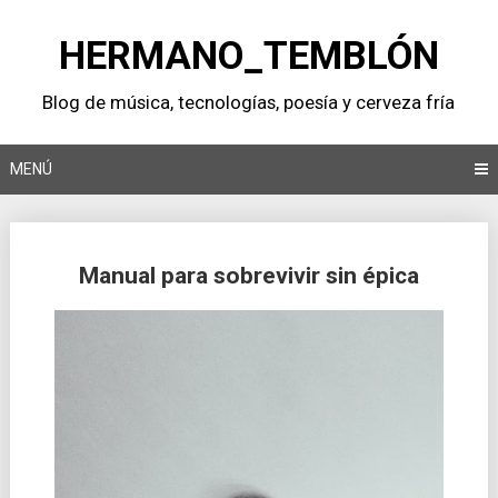
Saltar
al
HERMANO_TEMBLÓN
contenido
Blog de música, tecnologí­as, poesí­a y cerveza frí­a
MENÚ
Manual para sobrevivir sin épica