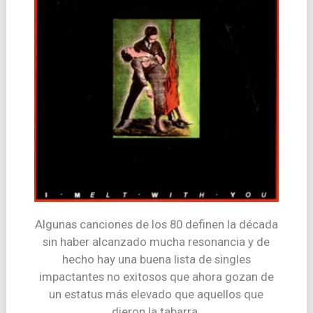
Algunas canciones de los 80 definen la década
sin haber alcanzado mucha resonancia y de
hecho hay una buena lista de singles
impactantes no exitosos que ahora gozan de
un estatus más elevado que aquellos que
dieron la tabarra.