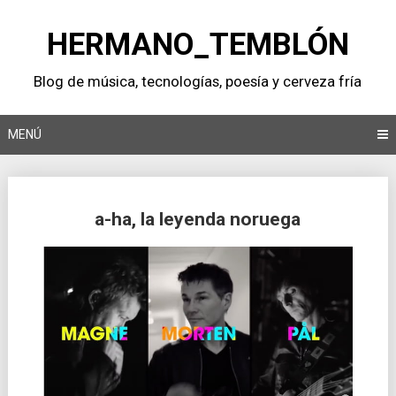
Saltar
al
HERMANO_TEMBLÓN
contenido
Blog de música, tecnologí­as, poesí­a y cerveza frí­a
MENÚ
a-ha, la leyenda noruega