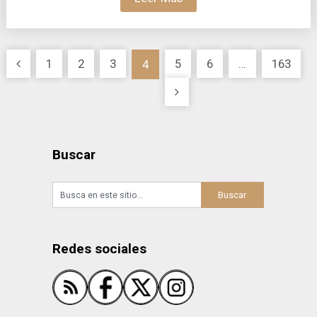
Paginación
1
2
3
5
6
…
163
4
de
entradas
Buscar
Redes sociales