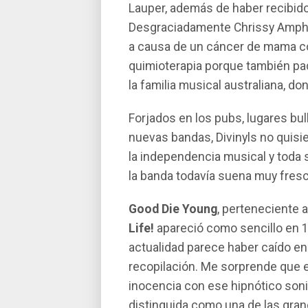
Lauper, además de haber recibido
Desgraciadamente Chrissy Amphle
a causa de un cáncer de mama con
quimioterapia porque también pad
la familia musical australiana, do
Forjados en los pubs, lugares bul
nuevas bandas, Divinyls no quisi
la independencia musical y toda 
la banda todavía suena muy fresc
Good Die Young
, perteneciente 
Life!
apareció como sencillo en 1
actualidad parece haber caído en
recopilación. Me sorprende que e
inocencia con ese hipnótico sonid
distinguida como una de las gran