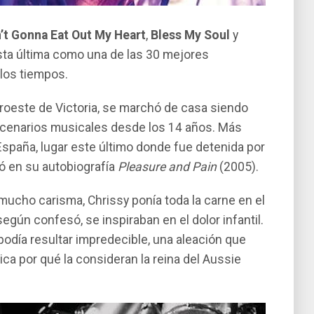
n’t Gonna Eat Out My Heart
,
Bless My Soul
y
sta última como una de las 30 mejores
los tiempos.
uroeste de Victoria, se marchó de casa siendo
cenarios musicales desde los 14 años. Más
y España, lugar este último donde fue detenida por
ró en su autobiografía
Pleasure and Pain
(2005).
 mucho carisma, Chrissy ponía toda la carne en el
gún confesó, se inspiraban en el dolor infantil.
podía resultar impredecible, una aleación que
ica por qué la consideran la reina del Aussie