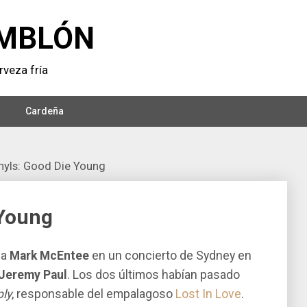
MBLÓN
veza frí­a
Cardeña
inyls: Good Die Young
 Young
 a
Mark McEntee
en un concierto de Sydney en
Jeremy Paul
. Los dos últimos habían pasado
ply
, responsable del empalagoso
Lost In Love
.