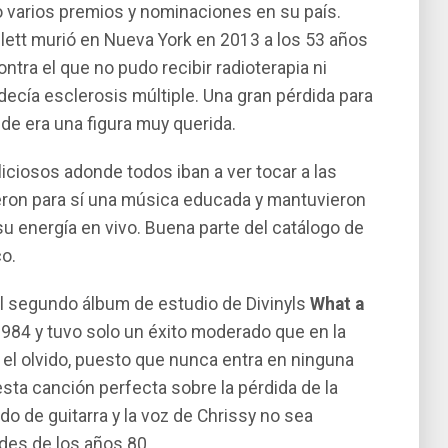
 varios premios y nominaciones en su país.
tt murió en Nueva York en 2013 a los 53 años
tra el que no pudo recibir radioterapia ni
ecía esclerosis múltiple. Una gran pérdida para
nde era una figura muy querida.
liciosos adonde todos iban a ver tocar a las
eron para sí una música educada y mantuvieron
su energía en vivo. Buena parte del catálogo de
o.
al segundo álbum de estudio de Divinyls
What a
984 y tuvo solo un éxito moderado que en la
 el olvido, puesto que nunca entra en ninguna
sta canción perfecta sobre la pérdida de la
o de guitarra y la voz de Chrissy no sea
des de los años 80.