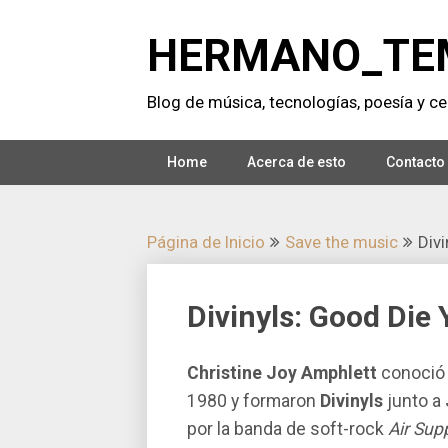
Saltar
al
HERMANO_TE
contenido
Blog de música, tecnologí­as, poesí­a y cer
Home
Acerca de esto
Contacto
Página de Inicio
Save the music
Div
Divinyls: Good Die
Christine Joy Amphlett
conoció
1980 y formaron
Divinyls
junto a
por la banda de soft-rock
Air Sup