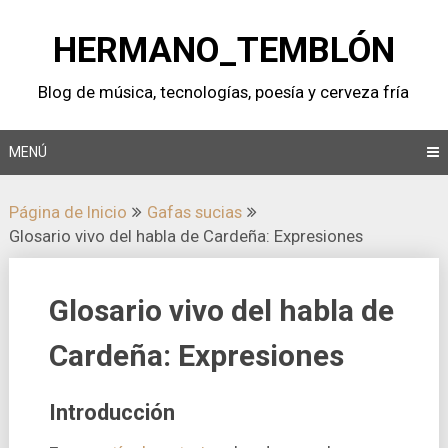
Saltar
al
HERMANO_TEMBLÓN
contenido
Blog de música, tecnologí­as, poesí­a y cerveza frí­a
MENÚ
Página de Inicio
Gafas sucias
Glosario vivo del habla de Cardeña: Expresiones
Glosario vivo del habla de
Cardeña: Expresiones
Introducción