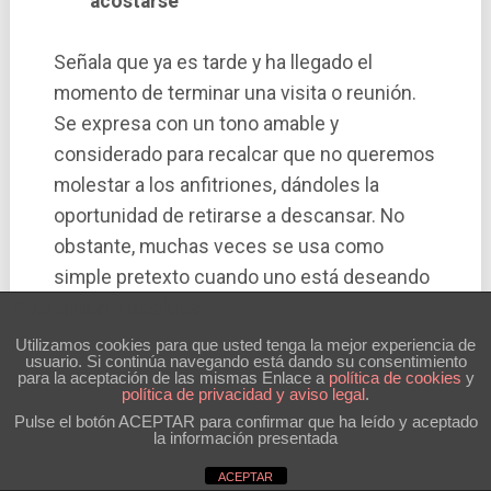
acostarse
Señala que ya es tarde y ha llegado el
momento de terminar una visita o reunión.
Se expresa con un tono amable y
considerado para recalcar que no queremos
molestar a los anfitriones, dándoles la
oportunidad de retirarse a descansar. No
obstante, muchas veces se usa como
simple pretexto cuando uno está deseando
Privacidad y cookies
largarse.
Utilizamos cookies para que usted tenga la mejor experiencia de
usuario. Si continúa navegando está dando su consentimiento
Ponerse como el Quico o como el tío
para la aceptación de las mismas Enlace a
polí­tica de cookies
y
política de privacidad y aviso legal
.
Quico
Pulse el botón ACEPTAR para confirmar que ha leído y aceptado
la información presentada
Hartarse a comer, beber o lo que sea.
ACEPTAR
Sinónimo de
ponerse morado
o
ponerse las