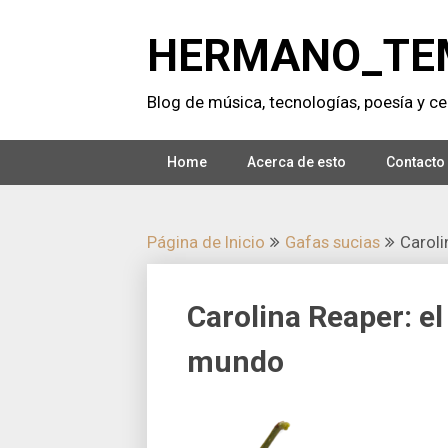
Saltar
al
HERMANO_TE
contenido
Blog de música, tecnologí­as, poesí­a y cer
Home
Acerca de esto
Contacto
Página de Inicio
Gafas sucias
Caroli
Carolina Reaper: e
mundo