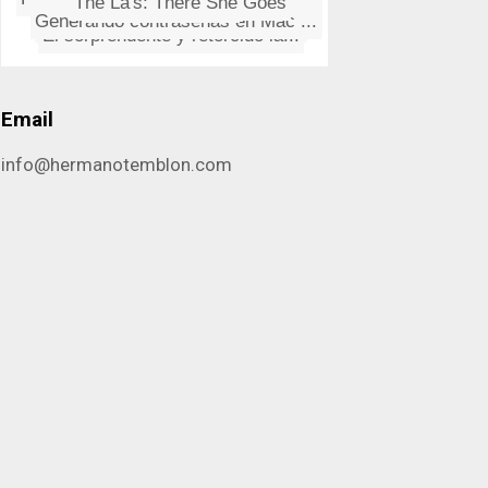
The La's: There She Goes
Calles con los trazados más c...
Otro calvo con jersey de cuell...
El sorprendente y retorcido la...
Email
info@hermanotemblon.com