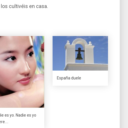
os cultivéis en casa.
España duele
ie es yo. Nadie es yo
ere….