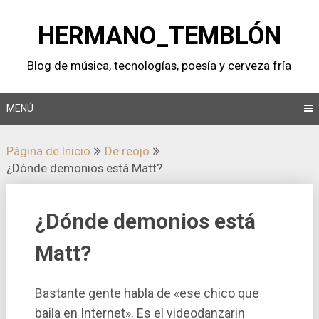
Saltar
al
HERMANO_TEMBLÓN
contenido
Blog de música, tecnologí­as, poesí­a y cerveza frí­a
MENÚ
Página de Inicio
De reojo
¿Dónde demonios está Matt?
¿Dónde demonios está
Matt?
Bastante gente habla de «ese chico que
baila en Internet». Es el videodanzarin