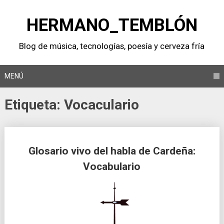
Saltar
al
HERMANO_TEMBLÓN
contenido
Blog de música, tecnologí­as, poesí­a y cerveza frí­a
MENÚ
Etiqueta:
Vocaculario
Glosario vivo del habla de Cardeña:
Vocabulario