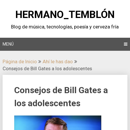
Saltar
al
HERMANO_TEMBLÓN
contenido
Blog de música, tecnologí­as, poesí­a y cerveza frí­a
MENÚ
Página de Inicio
Ahí­ le has dao
Consejos de Bill Gates a los adolescentes
Consejos de Bill Gates a
los adolescentes