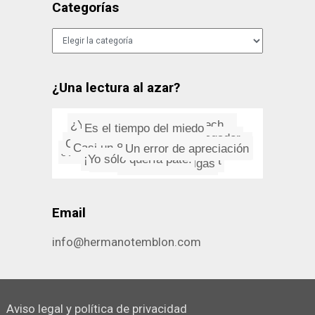
Categorías
Categorías
¿Una lectura al azar?
Es el tiempo del miedo
¿Y si el fuego estuviera hech...
Cry Before Dawn: The Seed That...
Diccionario en el navegador
Un error de apreciación
Casi un 87% de los usuarios se...
Justicia sí­, pero no por mi...
Aparta de mi ese Widget
¡Yo sólo querí­a paté!
Proverbios belgas
Email
info@hermanotemblon.com
Aviso legal y política de privacidad