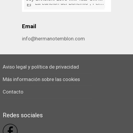
"La canción del Bohemio", Fel...
Historias de la estatua de la ...
Miguel de Unamuno. De "Mi Sala...
El efecto Segundo-Sistema (Sec...
Email
info@hermanotemblon.com
Aviso legal y política de privacidad
Más información sobre las cookies
Contacto
Redes sociales