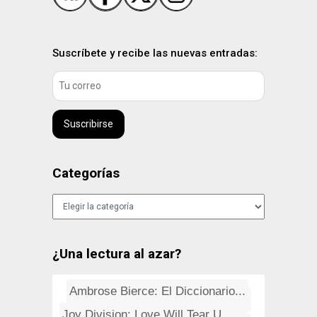
Suscríbete y recibe las nuevas entradas:
Suscribirse
Categorías
Categorías
¿Una lectura al azar?
Ambrose Bierce: El Diccionario...
a-ha, la leyenda noruega
Pases de diapositivas desde el...
Tom Petty: Free Fallin'
Clúster sencillo y barato med...
Joy Division: Love Will Tear U...