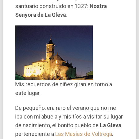
santuario construido en 1327:
Nostra
Senyora de La Gleva
.
Mis recuerdos de niñez giran en torno a
este lugar.
De pequeño, era raro el verano que no me
iba con mi abuela y mis tí­os a visitar su lugar
de nacimiento, el bonito pueblo de
La Gleva
perteneciente a
Las Masías de Voltregá
.