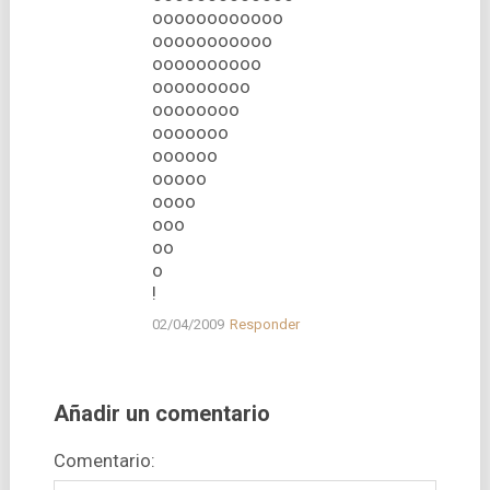
oooooooooooo
ooooooooooo
oooooooooo
ooooooooo
oooooooo
ooooooo
oooooo
ooooo
oooo
ooo
oo
o
!
02/04/2009
Responder
Añadir un comentario
Comentario: