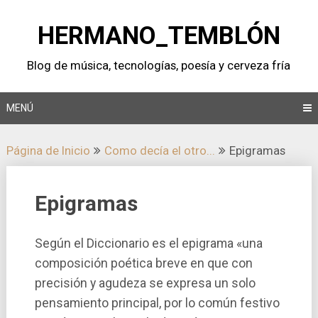
Saltar
al
HERMANO_TEMBLÓN
contenido
Blog de música, tecnologí­as, poesí­a y cerveza frí­a
MENÚ
Página de Inicio
Como decí­a el otro...
Epigramas
Epigramas
Según el Diccionario es el epigrama «una
composición poética breve en que con
precisión y agudeza se expresa un solo
pensamiento principal, por lo común festivo