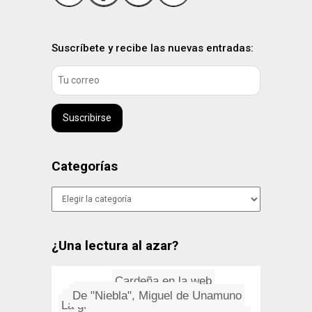
Suscríbete y recibe las nuevas entradas:
Suscribirse
Categorías
Categorías
¿Una lectura al azar?
Cardeña en la web
Los cócteles más famosos del...
De "Niebla", Miguel de Unamuno
Que venga Shackleton
Lento a la par que rápido
La guerra más corta de la his...
Caperucita y el técnico en co...
Las locuras del Zar
El padre del pintor