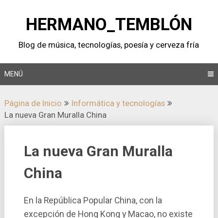
Saltar
al
HERMANO_TEMBLÓN
contenido
Blog de música, tecnologí­as, poesí­a y cerveza frí­a
MENÚ
Página de Inicio
Informática y tecnologí­as
La nueva Gran Muralla China
La nueva Gran Muralla
China
En la República Popular China, con la
excepción de Hong Kong y Macao, no existe