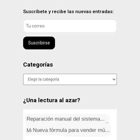
Suscríbete y recibe las nuevas entradas:
Suscribirse
Categorías
Categorías
¿Una lectura al azar?
Error 0x80040201 en Outlook 20...
El Peak Oil y fin del sistema
Estadí­sticamente hablando
Error HTTP en la subida de fot...
Reparación manual del sistema...
Intentos de estafa en el alqui...
¿De qué te rí­es?
Nueva fórmula para vender mú...
Monsieur Corneta y el Escorial...
El más fanfarrón