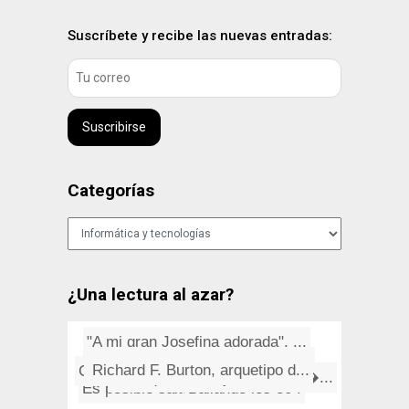
Suscríbete y recibe las nuevas entradas:
Suscribirse
Categorías
Categorías
¿Una lectura al azar?
"A mi gran Josefina adorada", ...
Leyes de Muphy: Deportes
Richard F. Burton, arquetipo d...
Comprobar qué actualizaciones...
Un diseño para la semana: Arc...
A ver qué dicen las sanguijue...
¿Por qué las mujeres no est�...
Alguna razón habrá
Es posible saltarse el canon e...
Bailando los 80