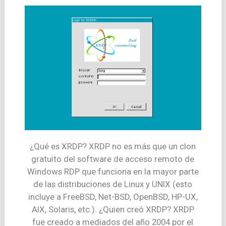
¿Qué es XRDP? XRDP no es más que un clon
gratuito del software de acceso remoto de
Windows RDP que funciona en la mayor parte
de las distribuciones de Linux y UNIX (esto
incluye a FreeBSD, Net-BSD, OpenBSD, HP-UX,
AIX, Solaris, etc.). ¿Quien creó XRDP? XRDP
fue creado a mediados del año 2004 por el