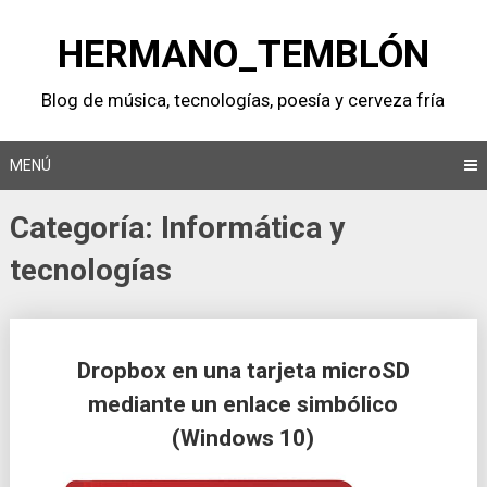
Saltar
al
HERMANO_TEMBLÓN
contenido
Blog de música, tecnologí­as, poesí­a y cerveza frí­a
MENÚ
Categoría:
Informática y
tecnologí­as
Dropbox en una tarjeta microSD
mediante un enlace simbólico
(Windows 10)