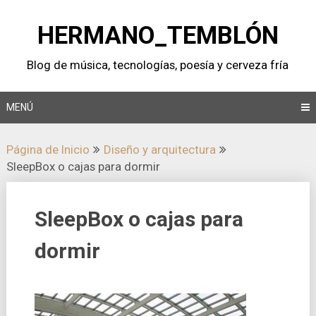
Saltar
al
HERMANO_TEMBLÓN
contenido
Blog de música, tecnologí­as, poesí­a y cerveza frí­a
MENÚ
Página de Inicio
Diseño y arquitectura
SleepBox o cajas para dormir
SleepBox o cajas para
dormir