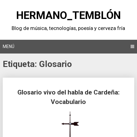
Saltar
al
HERMANO_TEMBLÓN
contenido
Blog de música, tecnologí­as, poesí­a y cerveza frí­a
MENÚ
Etiqueta:
Glosario
Glosario vivo del habla de Cardeña:
Vocabulario