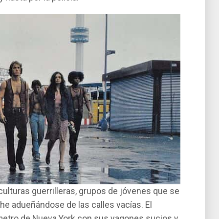
bculturas guerrilleras, grupos de jóvenes que se
e adueñándose de las calles vací­as. El
metro de Nueva York con sus vagones sucios y