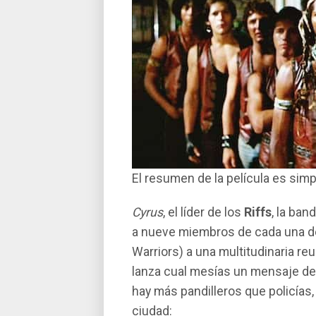
El resumen de la pelí­cula es simp
Cyrus
, el lí­der de los
Riffs
, la ba
a nueve miembros de cada una de 
Warriors) a una multitudinaria re
lanza cual mesí­as un mensaje de u
hay más pandilleros que policí­as
ciudad: