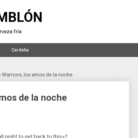
MBLÓN
veza frí­a
Cardeña
 Warriors, los amos de la noche
amos de la noche
l night to get back to this»?