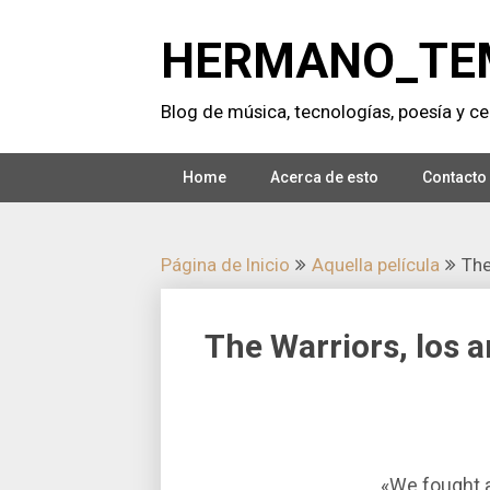
Saltar
al
HERMANO_TE
contenido
Blog de música, tecnologí­as, poesí­a y cer
Home
Acerca de esto
Contacto
Página de Inicio
Aquella pelí­cula
The
The Warriors, los 
«We fought al