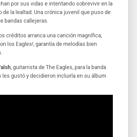
han por sus vidas e intentando sobrevivir en la
 de la lealtad. Una crónica juvenil que puso de
e bandas callejeras.
los créditos arranca una canción magní­fica,
n los Eagles!, garantí­a de melodí­as bien
.
alsh
, guitarrista de The Eagles, para la banda
s les gustó y decidieron incluirla en su álbum