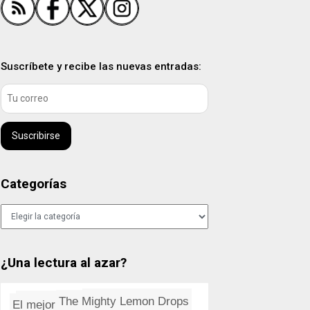
Suscríbete y recibe las nuevas entradas:
Suscribirse
Categorías
Categorías
¿Una lectura al azar?
Libros despechados
Instalación de un servidor FT...
Proverbios chinos (III)
Fundición Odessa: Santa Fe