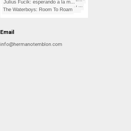
En memoria de Hilario Camacho
Imagen de disco con encriptaci...
Julius Fucik: esperando a la m...
Toad The Wet Sprocket: Fly Fro...
Recuperando "Guardar como" en ...
The Waterboys: Room To Roam
Email
info@hermanotemblon.com