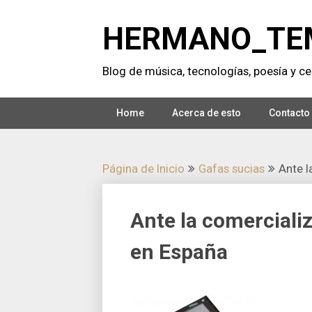
Saltar
al
HERMANO_TE
contenido
Blog de música, tecnologí­as, poesí­a y cer
Home
Acerca de esto
Contacto
Página de Inicio
Gafas sucias
Ante l
Ante la comercializ
en España