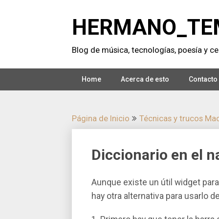
Saltar
al
HERMANO_TE
contenido
Blog de música, tecnologí­as, poesí­a y cer
Home
Acerca de esto
Contacto
Página de Inicio
Técnicas y trucos Ma
Diccionario en el 
Aunque existe un útil widget par
hay otra alternativa para usarlo d