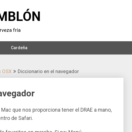
MBLÓN
veza frí­a
Cardeña
c OSX
Diccionario en el navegador
navegador
a Mac que nos proporciona tener el DRAE a mano,
entro de Safari.