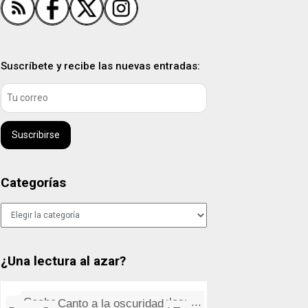
Suscríbete y recibe las nuevas entradas:
Suscribirse
Categorías
Categorías
¿Una lectura al azar?
Coches que se conducen solos: ...
Canto a la oscuridad
Tras la pista de "Nobody's Fau...
Demostrado: las gallinas prefi...
Bruce Springsteen: Downbound T...