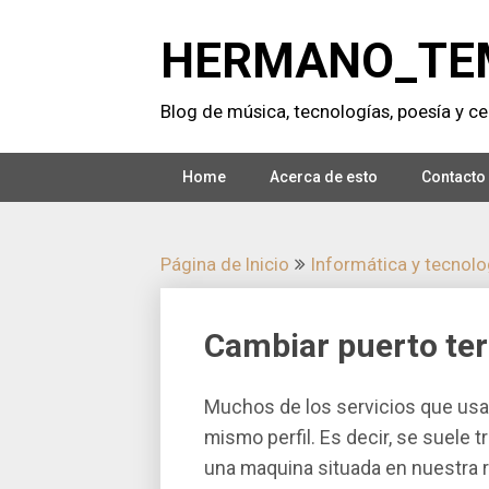
Saltar
al
HERMANO_TE
contenido
Blog de música, tecnologí­as, poesí­a y cer
Home
Acerca de esto
Contacto
Página de Inicio
Informática y tecnolog
Cambiar puerto te
Muchos de los servicios que usa
mismo perfil. Es decir, se suele 
una maquina situada en nuestra r