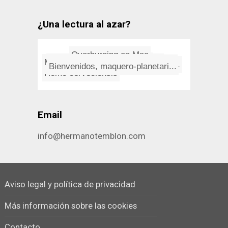
¿Una lectura al azar?
PDP-11, otro ordenador mí­ti...
La masacre del USS Indianapoli...
Mi cabeza es una locomotora
Overburning en Mac
Cuando el frí­o extremo se h...
Maneras de preguntar
"Nací cuando me besó": la fr...
Bienvenidos, maquero-planetari...
Refranes españoles
Homo cerveciensis
Email
info@hermanotemblon.com
Aviso legal y política de privacidad
Más información sobre las cookies
Contacto