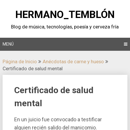
Saltar
al
HERMANO_TEMBLÓN
contenido
Blog de música, tecnologí­as, poesí­a y cerveza frí­a
MENÚ
Página de Inicio
Anécdotas de carne y hueso
Certificado de salud mental
Certificado de salud
mental
En un juicio fue convocado a testificar
alguien recién salido del manicomio.