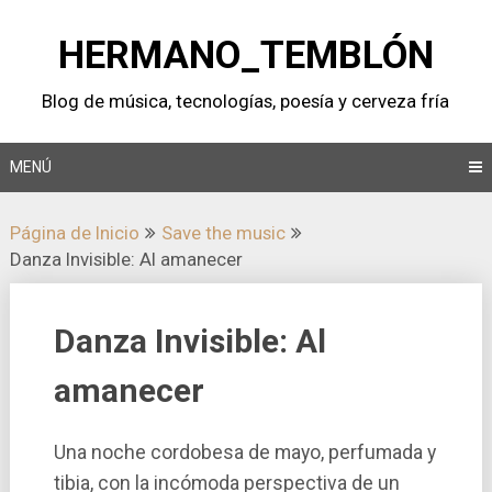
Saltar
al
HERMANO_TEMBLÓN
contenido
Blog de música, tecnologí­as, poesí­a y cerveza frí­a
MENÚ
Página de Inicio
Save the music
Danza Invisible: Al amanecer
Danza Invisible: Al
amanecer
Una noche cordobesa de mayo, perfumada y
tibia, con la incómoda perspectiva de un