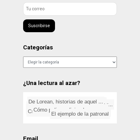
Suscribirse
Categorías
Categorías
¿Una lectura al azar?
Lagartija Nick: Solo Amnesia y...
De Lorean, historias de aquel ...
Cómo tratar a las mujeres
Hilario Camacho: Pequeña muer...
Cómo pulir un disipador
¿Por qué los astrónomos no ...
Lofoten, el archipiélago pola...
Ambrose Bierce: El Diccionario...
El ejemplo de la patronal
Cry Before Dawn: The Seed That...
Email