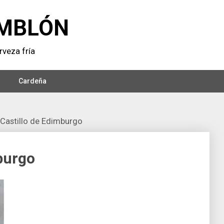
MBLÓN
veza frí­a
Cardeña
 Castillo de Edimburgo
mburgo