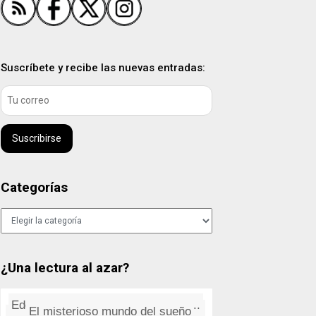
Suscríbete y recibe las nuevas entradas:
Suscribirse
Categorías
Categorías
¿Una lectura al azar?
Literatura y plagios
El misterioso mundo del sueño
Joy Division: Digital
¿Todas las noticias de golpe?