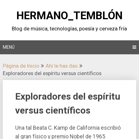
Saltar
al
HERMANO_TEMBLÓN
contenido
Blog de música, tecnologí­as, poesí­a y cerveza frí­a
MENÚ
Página de Inicio
Ahí­ le has dao
Exploradores del espí­ritu versus cientí­ficos
Exploradores del espí­ritu
versus cientí­ficos
Una tal Beata C. Kamp de California escribió
al gran fí­sico y premio Nobel de 1965