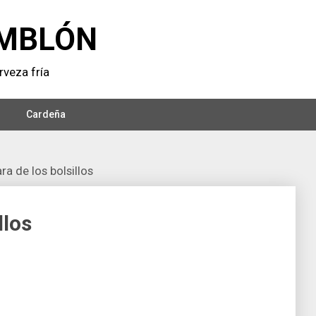
MBLÓN
veza frí­a
Cardeña
ra de los bolsillos
llos