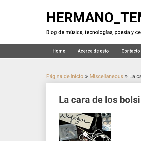
Saltar
al
HERMANO_TE
contenido
Blog de música, tecnologí­as, poesí­a y cer
Home
Acerca de esto
Contacto
Página de Inicio
Miscellaneous
La ca
La cara de los bolsi