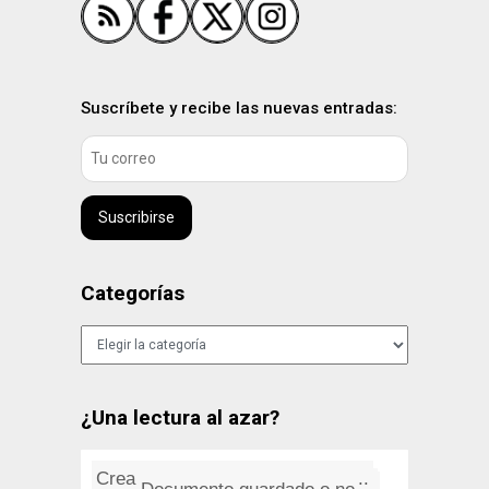
Suscríbete y recibe las nuevas entradas:
Suscribirse
Categorías
Categorías
¿Una lectura al azar?
Crear servicio en OS X para co...
Lynyrd Skynyrd: Simple Man