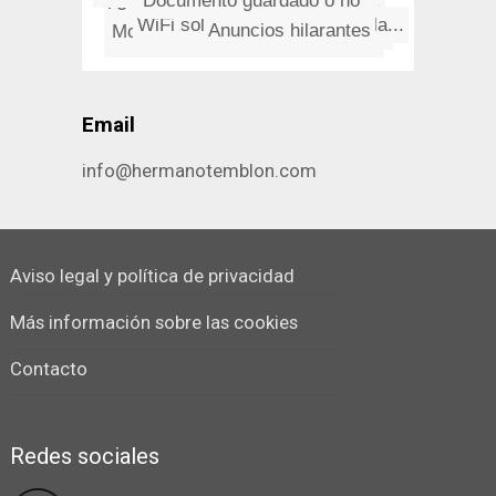
Sí­ que hay programas bellos
¿Qué atajo de teclado en Mac...
Documento guardado o no
Afán recaudatorio de los alca...
WiFi solar: emitiendo desde la...
Anuncios hilarantes
Mostrar duplicados exactos en ...
La madre de todos los orgasmos
Email
info@hermanotemblon.com
Aviso legal y política de privacidad
Más información sobre las cookies
Contacto
Redes sociales