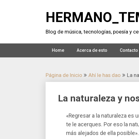
Saltar
al
HERMANO_TE
contenido
Blog de música, tecnologí­as, poesí­a y cer
Home
Acerca de esto
Contacto
Página de Inicio
Ahí­ le has dao
La na
La naturaleza y no
«Regresar a la naturaleza es u
te le acerques. Por eso la na
más alejados de ella posible».