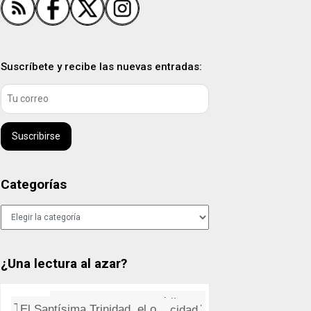
Suscríbete y recibe las nuevas entradas:
Suscribirse
Categorías
Categorías
¿Una lectura al azar?
The Stranglers: Skin Deep
Más duración y vida útil pa...
El contagio de la felicidad
El Santí­sima Trinidad, el o...