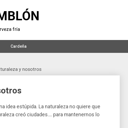
MBLÓN
veza frí­a
Cardeña
turaleza y nosotros
sotros
na idea estúpida. La naturaleza no quiere que
turaleza creó ciudades…. para mantenernos lo