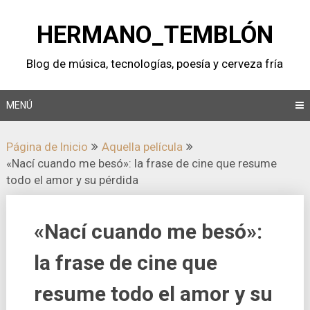
Saltar
al
HERMANO_TEMBLÓN
contenido
Blog de música, tecnologí­as, poesí­a y cerveza frí­a
MENÚ
Página de Inicio
Aquella pelí­cula
«Nací cuando me besó»: la frase de cine que resume
todo el amor y su pérdida
«Nací cuando me besó»:
la frase de cine que
resume todo el amor y su