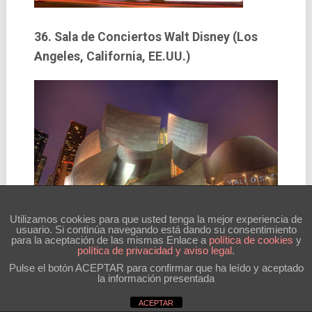
36. Sala de Conciertos Walt Disney (Los
Angeles, California, EE.UU.)
Privacidad y cookies
Utilizamos cookies para que usted tenga la mejor experiencia de
usuario. Si continúa navegando está dando su consentimiento
para la aceptación de las mismas Enlace a
polí­tica de cookies
y
política de privacidad y aviso legal
.
Pulse el botón ACEPTAR para confirmar que ha leído y aceptado
37. Casa de calzado (Pennsylvania, EE.UU.)
la información presentada
ACEPTAR