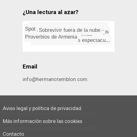
¿Una lectura al azar?
Diez razones por las que me gu...
Sobre las Memorias
Spotlight en Mac OS X Mountain...
Fotos en Google Maps
Sobrevivir fuera de la nube
Rush: Tom Sawyer
La mafia de la Bolsa
Proverbios de Armenia
Números primos
Diez vuelos rasantes espectacu...
Email
info@hermanotemblon.com
Aviso legal y política de privacidad
Más información sobre las cookies
Contacto