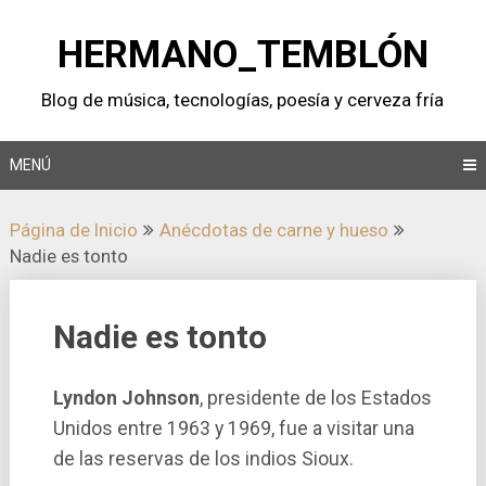
Saltar
al
HERMANO_TEMBLÓN
contenido
Blog de música, tecnologí­as, poesí­a y cerveza frí­a
MENÚ
Página de Inicio
Anécdotas de carne y hueso
Nadie es tonto
Nadie es tonto
Lyndon Johnson
, presidente de los Estados
Unidos entre 1963 y 1969, fue a visitar una
de las reservas de los indios Sioux.