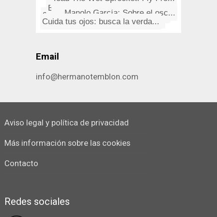
Las Ruedas: Viva Corrales
Toad The Wet Sprocket: Fly Fro...
EL 19 de Junio, todos a la cal...
Sin noticias de alguien con po...
De "¿Quién va allí­?", Wal...
Manolo Garcí­a: Sobre el osc...
35 cosas que probablemente no ...
Diesel: Sausalito Summer Night
Cardeña, fotos Diciembre 2006
Cuida tus ojos: busca la verda...
Email
info@hermanotemblon.com
Aviso legal y política de privacidad
Más información sobre las cookies
Contacto
Redes sociales