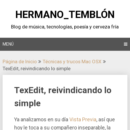
Saltar
al
HERMANO_TEMBLÓN
contenido
Blog de música, tecnologí­as, poesí­a y cerveza frí­a
MENÚ
Página de Inicio
Técnicas y trucos Mac OSX
TexEdit, reivindicando lo simple
TexEdit, reivindicando lo
simple
Ya analizamos en su dí­a
Vista Previa
, así­ que
hoy le toca a su compañero inseparable, la