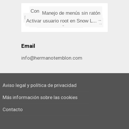
Con la botella de agua pegada ...
Ley de Murphy: un poco de hist...
Paseando por Segovia
Manejo de menús sin ratón
Activar usuario root en Snow L...
Poderoso caballero es don Petr...
Overburning en Mac
Internet en el año 2025
Descifrando el número de seri...
Un caso de modestia patológic...
Email
info@hermanotemblon.com
Aviso legal y política de privacidad
Más información sobre las cookies
Contacto