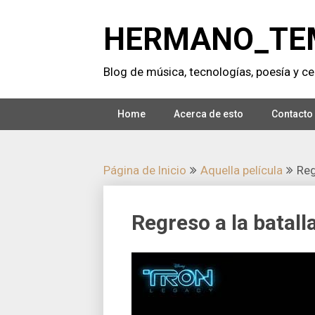
Saltar
al
HERMANO_TE
contenido
Blog de música, tecnologí­as, poesí­a y cer
Home
Acerca de esto
Contacto
Página de Inicio
Aquella pelí­cula
Reg
Regreso a la batall