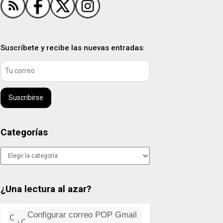
Suscríbete y recibe las nuevas entradas:
Suscribirse
Categorías
Categorías
¿Una lectura al azar?
Clonar discos en LINUX
Configurar correo POP Gmail
Kate Moss, la obsesión del mi...
CUPS: sistema de impresión in...