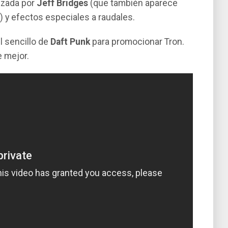
izada por
Jeff Bridges
(que también aparece
 y efectos especiales a raudales.
el sencillo de
Daft Punk
para promocionar Tron.
e mejor.