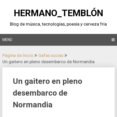
Saltar
al
HERMANO_TEMBLÓN
contenido
Blog de música, tecnologí­as, poesí­a y cerveza frí­a
MENÚ
Página de Inicio
Gafas sucias
Un gaitero en pleno desembarco de Normandia
Un gaitero en pleno
desembarco de
Normandia