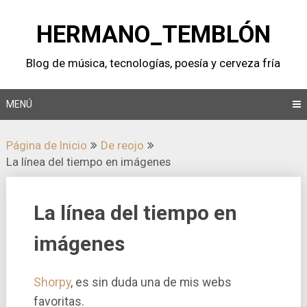
Saltar
al
HERMANO_TEMBLÓN
contenido
Blog de música, tecnologí­as, poesí­a y cerveza frí­a
MENÚ
Página de Inicio
De reojo
La lí­nea del tiempo en imágenes
La lí­nea del tiempo en
imágenes
Shorpy
, es sin duda una de mis webs
favoritas.