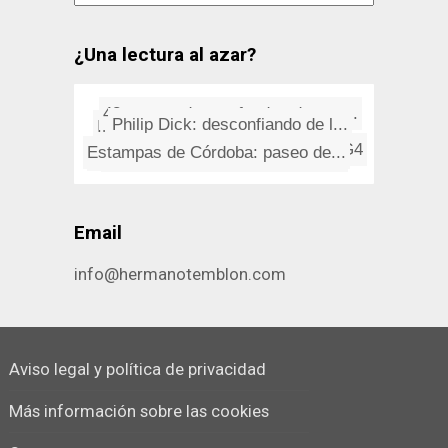
¿Una lectura al azar?
43 sorprendentes fondos de pan...
INXS: Don't Change
El Inter baja a la tierra al B...
Philip Dick: desconfiando de l...
Estampas de Córdoba: paseo de...
¿Qué sonido hace una sola ma...
La enfermedad del buzo
Problemas de arranque con G4
Dorogoi Dlinnoyu (música rusa...
Prohibido llamar Napoleón a u...
Email
info@hermanotemblon.com
Aviso legal y política de privacidad
Más información sobre las cookies