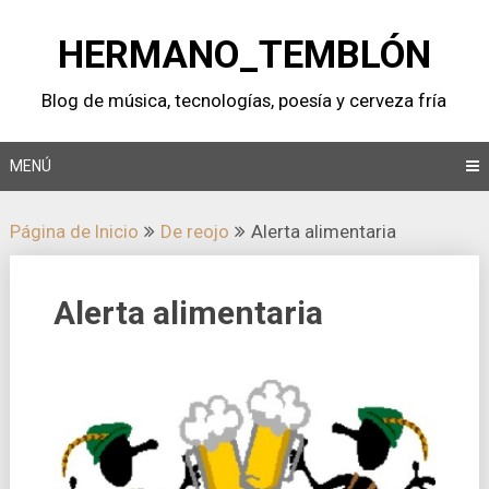
Saltar
al
HERMANO_TEMBLÓN
contenido
Blog de música, tecnologí­as, poesí­a y cerveza frí­a
MENÚ
Página de Inicio
De reojo
Alerta alimentaria
Alerta alimentaria