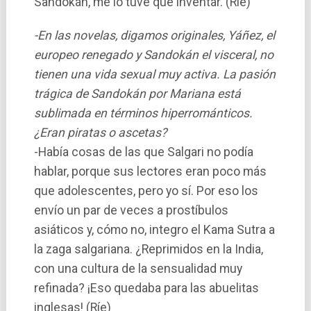
Sandokán, me lo tuve que inventar. (Rí­e)
-En las novelas, digamos originales, Yáñez, el
europeo renegado y Sandokán el visceral, no
tienen una vida sexual muy activa. La pasión
trágica de Sandokán por Mariana está
sublimada en términos hiperrománticos.
¿Eran piratas o ascetas?
-Habí­a cosas de las que Salgari no podí­a
hablar, porque sus lectores eran poco más
que adolescentes, pero yo sí­. Por eso los
enví­o un par de veces a prostí­bulos
asiáticos y, cómo no, integro el Kama Sutra a
la zaga salgariana. ¿Reprimidos en la India,
con una cultura de la sensualidad muy
refinada? ¡Eso quedaba para las abuelitas
inglesas! (Rí­e)