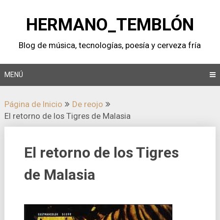
Saltar
al
HERMANO_TEMBLÓN
contenido
Blog de música, tecnologí­as, poesí­a y cerveza frí­a
MENÚ
Página de Inicio
De reojo
El retorno de los Tigres de Malasia
El retorno de los Tigres
de Malasia