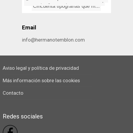
Los Burros: Mi novia se llamab...
Cardeña, atardecer salida nor...
Los mejores salvapantallas de ...
Cincuenta tipografí­as que m...
Email
info@hermanotemblon.com
Aviso legal y política de privacidad
Más información sobre las cookies
Contacto
Redes sociales