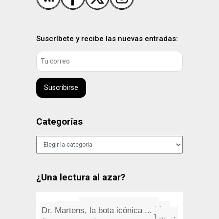
Suscríbete y recibe las nuevas entradas:
Suscribirse
Categorías
Categorías
¿Una lectura al azar?
A todos los que sobrevivieron ...
Incompetencia suma
Medir fácilmente la estabilid...
Dr. Martens, la bota icónica ...
Sobre programas pseudocientí�...
"A mi gran Josefina adorada", ...