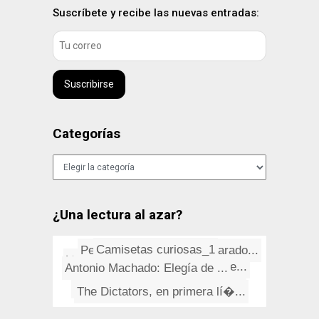
Suscríbete y recibe las nuevas entradas:
Suscribirse
Categorías
Categorías
¿Una lectura al azar?
Pequeño Diccionario de Parado...
Camisetas curiosas_1
Vicente Aleixandre: "Entre dos...
Añadir espacios al dock en Le...
Antonio Machado: Elegí­a de ...
Novedades en Safari 3
Refranes españoles
iCosillas
Tenacious D: Rize Of The Fenix
The Dictators, en primera lí�...