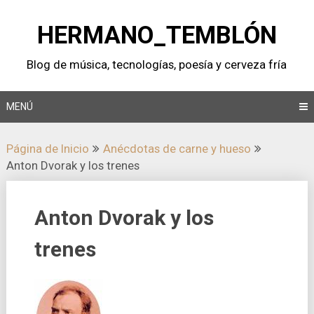
Saltar
al
HERMANO_TEMBLÓN
contenido
Blog de música, tecnologí­as, poesí­a y cerveza frí­a
MENÚ
Página de Inicio
Anécdotas de carne y hueso
Anton Dvorak y los trenes
Anton Dvorak y los
trenes