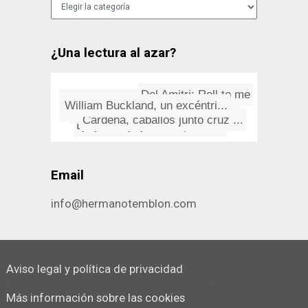
Categorías
¿Una lectura al azar?
Del Amitri: Roll to me
Pequeño Diccionario de Parado...
Eddie "El Águila" Edwards. El...
William Buckland, un excéntri...
Proverbio búlgaro
Oh, cielos!
Monsieur Corneta y el Escorial...
Cardeña, caballos junto cruz ...
Atropellando tí­tulos
Lynyrd Skynyrd: Simple Man
Email
info@hermanotemblon.com
Aviso legal y política de privacidad
Más información sobre las cookies