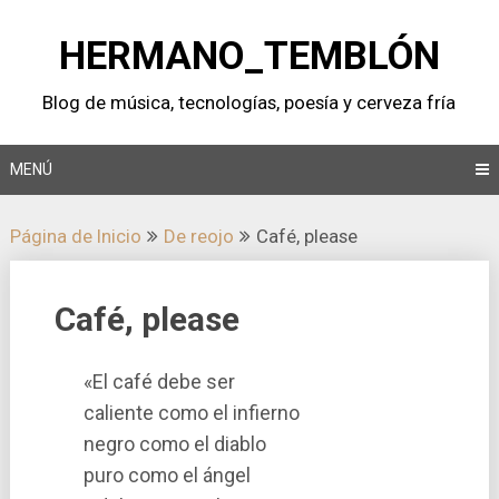
Saltar
al
HERMANO_TEMBLÓN
contenido
Blog de música, tecnologí­as, poesí­a y cerveza frí­a
MENÚ
Página de Inicio
De reojo
Café, please
Café, please
«El café debe ser
caliente como el infierno
negro como el diablo
puro como el ángel