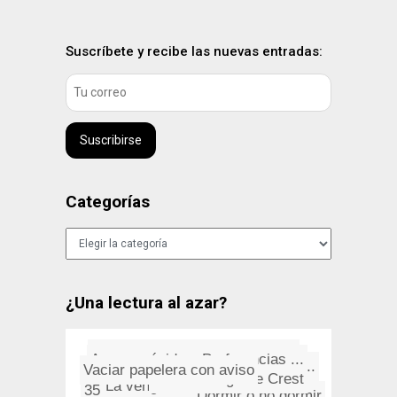
Suscríbete y recibe las nuevas entradas:
Suscribirse
Categorías
Categorías
¿Una lectura al azar?
H. P. Lovecraft, caballero del...
Acceso rápido a Preferencias ...
Animals
Un diseño para la semana: Arc...
Vaciar papelera con aviso
A-ha: Riding The Crest
La venganza del usuario
35 cosas que probablemente no ...
Alerta alimentaria