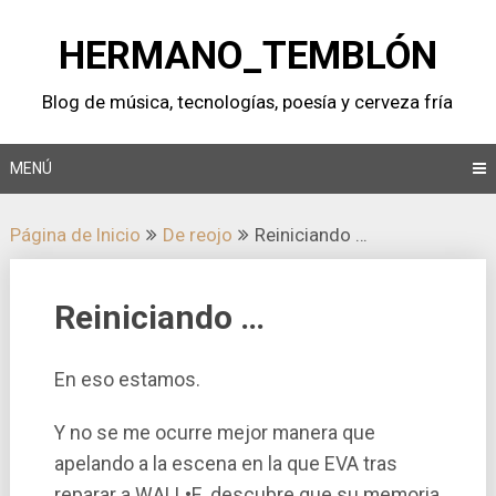
Saltar
al
HERMANO_TEMBLÓN
contenido
Blog de música, tecnologí­as, poesí­a y cerveza frí­a
MENÚ
Página de Inicio
De reojo
Reiniciando …
Reiniciando …
En eso estamos.
Y no se me ocurre mejor manera que
apelando a la escena en la que EVA tras
reparar a WALL•E, descubre que su memoria