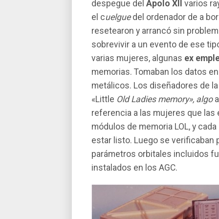
despegue del
Apolo XII
varios r
el c
uelgue
del ordenador de a bord
resetearon y arrancó sin proble
sobrevivir a un evento de ese tip
varias mujeres, algunas
ex emple
memorias. Tomaban los datos en s
metálicos. Los diseñadores de 
«Little
Old Ladies memory», algo
a
referencia a las mujeres que las
módulos de memoria LOL, y cada 
estar listo. Luego se verificaba
parámetros orbitales incluidos fu
instalados en los AGC.