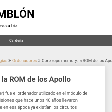
MBLÓN
veza frí­a
Cardeña
í­as
Ordenadores
Core rope memory, la ROM de los Apo
la ROM de los Apollo
er
) fue el ordenador utilizado en el módulo de
misiones que hace unos 40 años llevaron
e en esa época ya existí­an los circuitos