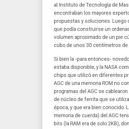
al Instituto de Tecnologí­a de Ma
encontraban los mayores experto
propuestas y soluciones. Luego d
que podí­a construirse un ordena
volumen aproximado de un pie cú
cubo de unos 30 centí­metros de 
Si bien la -para entonces- novedo
estaba disponible, y la NASA com
chips que utilizó en diferentes pr
AGC de una memoria ROM no confiar
programas del AGC se cablearon f
de núcleo de ferrita que se utili
época, y que era bien conocido. 
memoria de cuerda) del AGC teni
bits (la RAM era de solo 2KB), do