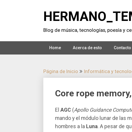
Saltar
al
HERMANO_TE
contenido
Blog de música, tecnologí­as, poesí­a y cer
Home
Acerca de esto
Contacto
Página de Inicio
Informática y tecnolog
Core rope memory, 
El
AGC
(
Apollo Guidance Comput
mando y el módulo lunar de las 
hombres a la
Luna
. A pesar de qu