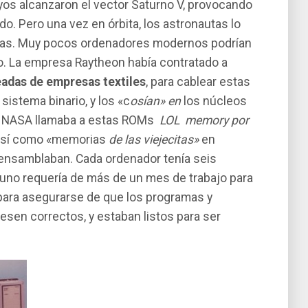
ayos alcanzaron el vector Saturno V, provocando
o. Pero una vez en órbita, los astronautas lo
mas. Muy pocos ordenadores modernos podrí­an
o. La empresa Raytheon habí­a contratado a
adas de empresas textiles
, para cablear estas
istema binario, y los «c
osí­an» en
los núcleos
la NASA llamaba a estas ROMs
LOL memory por
sí­ como «memorias
de las viejecitas»
en
 ensamblaban. Cada ordenador tení­a seis
uno requerí­a de más de un mes de trabajo para
n para asegurarse de que los programas y
esen correctos, y estaban listos para ser