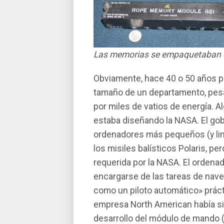
Las memorias se empaquetaban 
Obviamente, hace 40 o 50 años p
tamaño de un departamento, pes
por miles de vatios de energí­a. A
estaba diseñando la NASA. El gob
ordenadores más pequeños (y limi
los misiles balí­sticos Polaris, p
requerida por la NASA. El ordenad
encargarse de las tareas de nave
como un piloto automático» prác
empresa North American habí­a s
desarrollo del módulo de mando (C