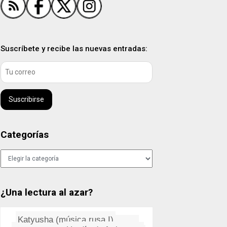
Suscríbete y recibe las nuevas entradas:
Suscribirse
Categorías
Categorías
¿Una lectura al azar?
Katyusha (música rusa I)
Ir a Perfil de Sistema en un s...
Diez razones por las que me gu...
¡Esa corriente!