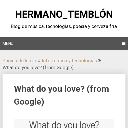
Saltar
al
HERMANO_TEMBLÓN
contenido
Blog de música, tecnologí­as, poesí­a y cerveza frí­a
MENÚ
Página de Inicio
Informática y tecnologí­as
What do you love? (from Google)
What do you love? (from
Google)