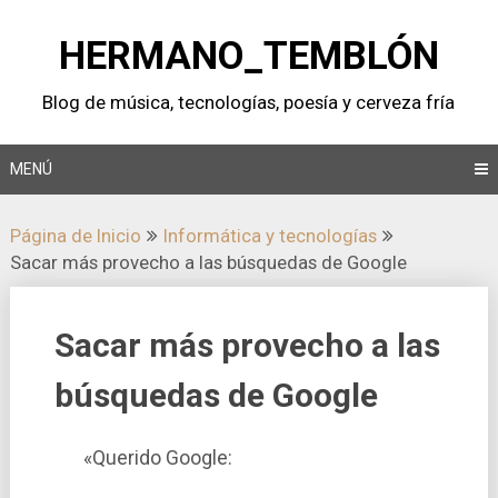
Saltar
al
HERMANO_TEMBLÓN
contenido
Blog de música, tecnologí­as, poesí­a y cerveza frí­a
MENÚ
Página de Inicio
Informática y tecnologí­as
Sacar más provecho a las búsquedas de Google
Sacar más provecho a las
búsquedas de Google
«Querido Google: