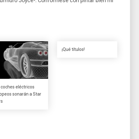
murmuró Joyce-. Confórmese con pintar bien mi
¡Qué tí­tulos!
 coches eléctricos
opeos sonarán a Star
s