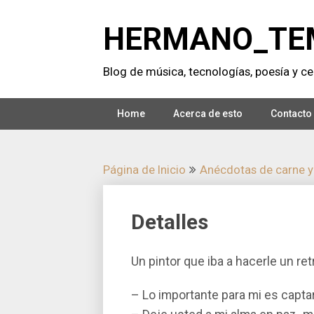
Saltar
al
HERMANO_TE
contenido
Blog de música, tecnologí­as, poesí­a y cer
Home
Acerca de esto
Contacto
Página de Inicio
Anécdotas de carne y
Detalles
Un pintor que iba a hacerle un ret
– Lo importante para mi es capta