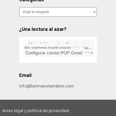
Categorías
¿Una lectura al azar?
Emparejados
Miguel Hérnandez: Tengo estos...
No siempre madrugarás
Cómo cambiar el nombre de usu...
Configurar correo POP Gmail
Katyusha (música rusa I)
Aranjuez
Estafa en los SMS
Habla Marlowe, Philip Marlowe
Locas invenciones domésticas
Email
info@hermanotemblon.com
Aviso legal y política de privacidad