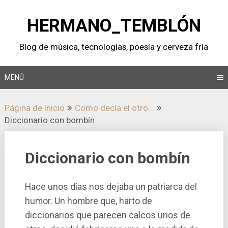
Saltar
al
HERMANO_TEMBLÓN
contenido
Blog de música, tecnologí­as, poesí­a y cerveza frí­a
MENÚ
Página de Inicio
Como decí­a el otro...
Diccionario con bombí­n
Diccionario con bombí­n
Hace unos dí­as nos dejaba un patriarca del
humor. Un hombre que, harto de
diccionarios que parecen calcos unos de