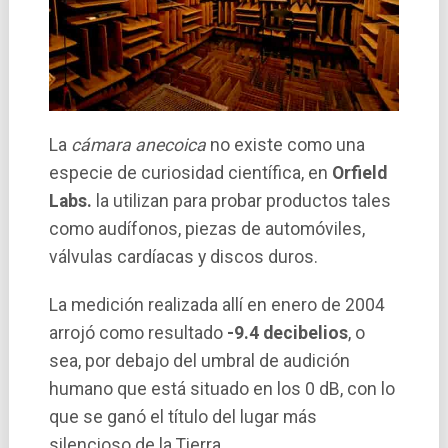
La
cámara anecoica
no existe como una
especie de curiosidad cientí­fica, en
Orfield
Labs.
la utilizan para probar productos tales
como audí­fonos, piezas de automóviles,
válvulas cardí­acas y discos duros.
La medición realizada allí­ en enero de 2004
arrojó como resultado
-9.4 decibelios
, o
sea, por debajo del umbral de audición
humano que está situado en los 0 dB, con lo
que se ganó el tí­tulo del lugar más
silencioso de la Tierra.