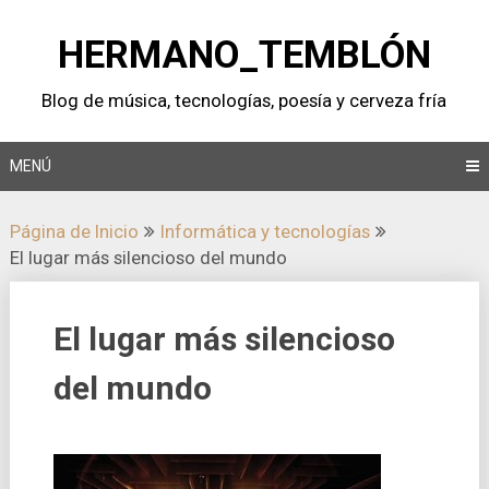
Saltar
al
HERMANO_TEMBLÓN
contenido
Blog de música, tecnologí­as, poesí­a y cerveza frí­a
MENÚ
Página de Inicio
Informática y tecnologí­as
El lugar más silencioso del mundo
El lugar más silencioso
del mundo