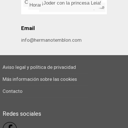
El concepto de economí­a sos...
Carta de un preso antes de sub...
Medir fácilmente la estabilid...
Horario limitado para pago de ...
De LA PIEL, Curzio Malaparte
Email
info@hermanotemblon.com
Aviso legal y política de privacidad
Más información sobre las cookies
Contacto
Redes sociales