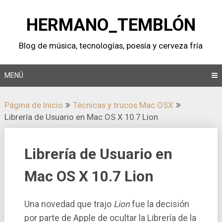
Saltar
al
HERMANO_TEMBLÓN
contenido
Blog de música, tecnologí­as, poesí­a y cerveza frí­a
MENÚ
Página de Inicio
Técnicas y trucos Mac OSX
Librerí­a de Usuario en Mac OS X 10.7 Lion
Librerí­a de Usuario en
Mac OS X 10.7 Lion
Una novedad que trajo
Lion
fue la decisión
por parte de Apple de ocultar la Librerí­a de la