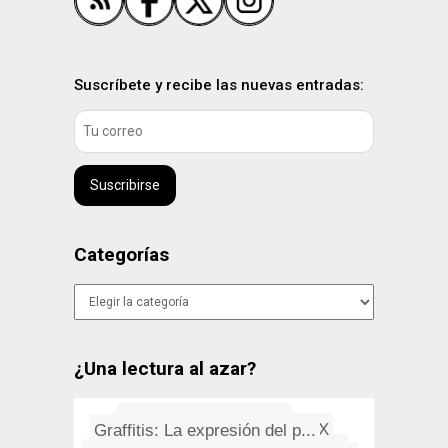
Suscríbete y recibe las nuevas entradas:
Suscribirse
Categorías
Categorías
¿Una lectura al azar?
Camisetas curiosas_2
Guia de atajos en Mac OS X
Graffitis: La expresión del p...
No ando lejos de mi
¡Joder con la princesa Leia!