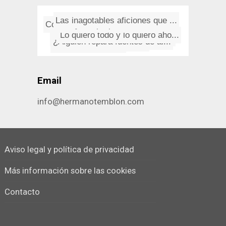
Las inagotables aficiones que ...
Lo quiero todo y lo quiero aho...
Construye tu propia red móvil
Con sueño no hace falta pijam...
Hoy me pregunto algunas cosas
Libros despechados
Novedades en Safari 3
El fin del helenismo
¿Alguien repara fuentes de al...
Citas a cascoporro
Email
info@hermanotemblon.com
Aviso legal y política de privacidad
Más información sobre las cookies
Contacto