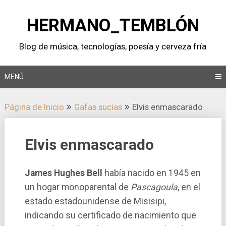
Saltar
al
HERMANO_TEMBLÓN
contenido
Blog de música, tecnologí­as, poesí­a y cerveza frí­a
MENÚ
Página de Inicio
Gafas sucias
Elvis enmascarado
Elvis enmascarado
James Hughes Bell
habí­a nacido en 1945 en
un hogar monoparental de
Pascagoula
, en el
estado estadounidense de Misisipi,
indicando su certificado de nacimiento que