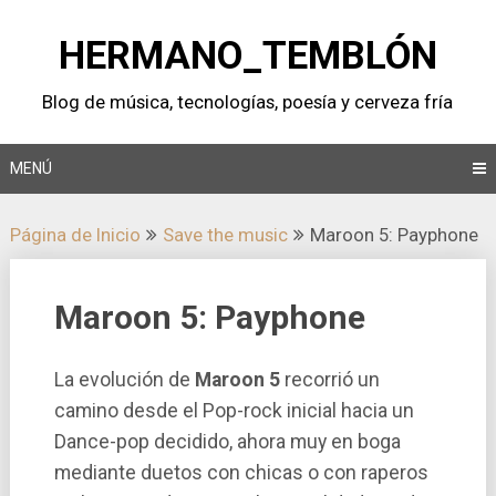
Saltar
al
HERMANO_TEMBLÓN
contenido
Blog de música, tecnologí­as, poesí­a y cerveza frí­a
MENÚ
Página de Inicio
Save the music
Maroon 5: Payphone
Maroon 5: Payphone
La evolución de
Maroon 5
recorrió un
camino desde el Pop-rock inicial hacia un
Dance-pop decidido, ahora muy en boga
mediante duetos con chicas o con raperos