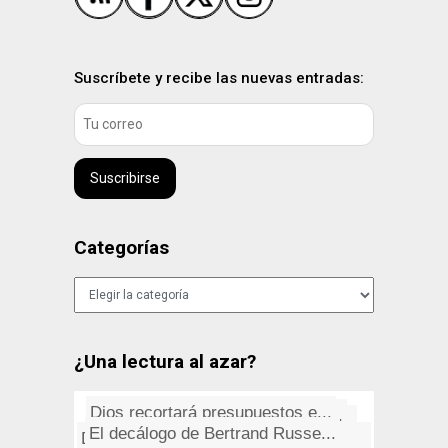
Suscríbete y recibe las nuevas entradas:
Suscribirse
Categorías
Categorías
¿Una lectura al azar?
Secondigliano, el barrio más ...
Dios recortará presupuestos e...
Las olvidadas guerras de Amér...
¿Por qué las mujeres no est�...
El decálogo de Bertrand Russe...
De MEMORIAS DE ADRIANO,
Aranjuez
Prejuicios
Boston: Hitch A Ride
El origen de la cinta adhesiva